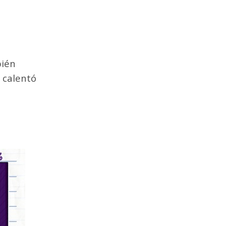
bién
 calentó