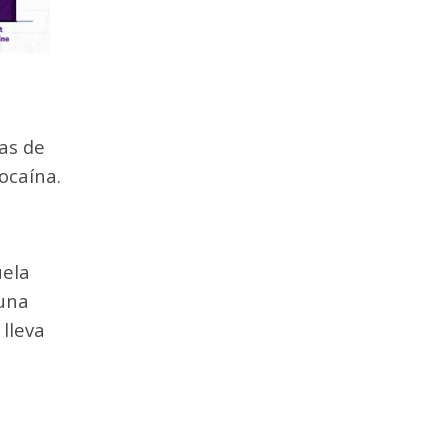
jas de
cocaína.
uela
 una
 lleva