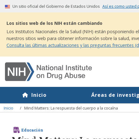
Skip
Un sitio oficial del Gobierno de Estados Unidos
Así es como usted p
to
main
Los sitios web de los NIH están cambiando
content
Los Institutos Nacionales de la Salud (NIH) están posponiendo el
nuestros sitios web para obtener información sobre la salud, inv
Consulta las últimas actualizaciones y las preguntas frecuentes (d
Inicio
Áreas de investi
Breadcrumb
Inicio
Mind Matters: La respuesta del cuerpo a la cocaína
Educación