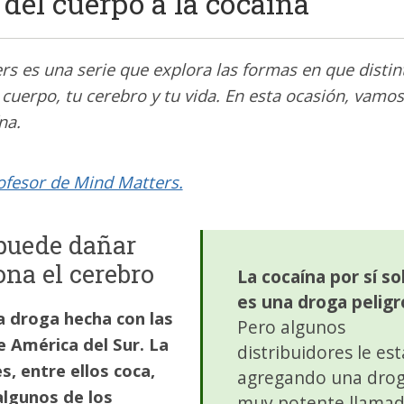
del cuerpo a la cocaína
rs es una serie que explora las formas en que distin
 cuerpo, tu cerebro y tu vida. En esta ocasión, vamos
na.
rofesor de Mind Matters.
puede dañar
na el cerebro
La cocaína por sí so
es una droga peligr
a droga hecha con las
Pero algunos
de América del Sur. La
distribuidores le es
, entre ellos coca,
agregando una dro
lgunos de los
muy potente llama