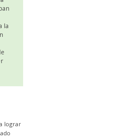
epan
 la
an
de
er
a lograr
tado