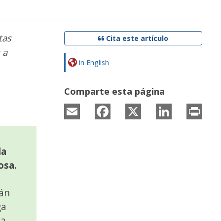
tas
Cita este artículo
 a
in English
Comparte esta página
Email
Facebook
X
LinkedIn
Prin
la
osa.
tán
ga
da