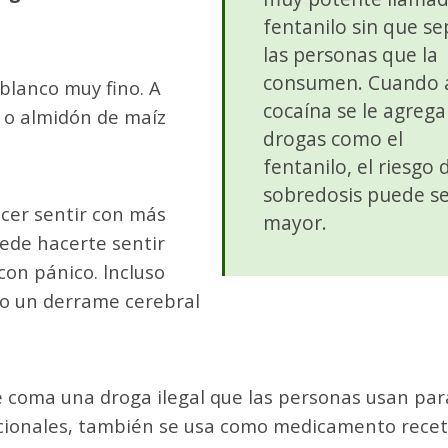
fentanilo sin que s
las personas que la
consumen. Cuando a
 blanco muy fino. A
cocaína se le agreg
a o almidón de maíz
drogas como el
fentanilo, el riesgo 
sobredosis puede s
cer sentir con más
mayor.
ede hacerte sentir
con pánico. lncluso
 o un derrame cerebral
e coma una droga ilegal que las personas usan par
epcionales, también se usa como medicamento rece