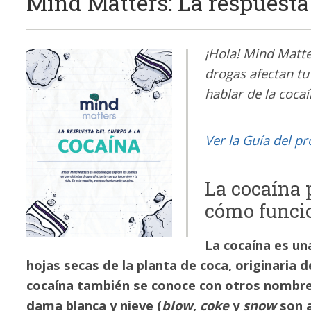
Mind Matters: La respuesta 
¡Hola! Mind Matte
Imagen
drogas afectan tu
hablar de la cocaí
Ver la Guía del p
La cocaína 
cómo funcio
La cocaína es un
hojas secas de la planta de coca, originaria 
cocaína también se conoce con otros nombres
dama blanca y nieve (
blow
,
coke
y
snow
son a